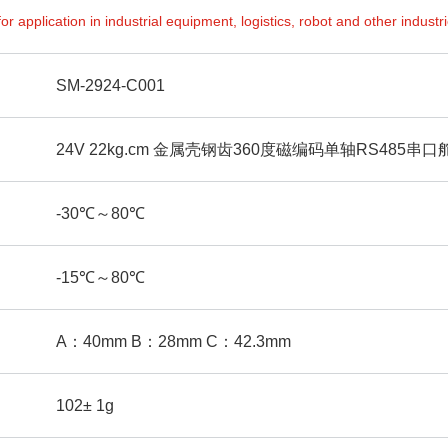
for application in industrial equipment, logistics, robot and other industr
SM-2924-C001
24V 22kg.cm 金属壳钢齿360度磁编码单轴RS485串口
-30℃～80℃
-15℃～80℃
A：40mm B：28mm C：42.3mm
102± 1g