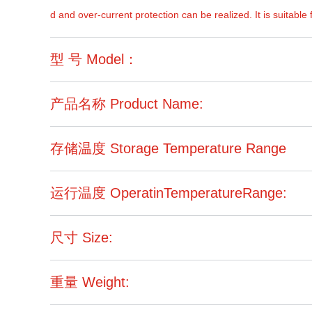
d and over-current protection can be realized. It is suitable 
型 号 Model：
产品名称 Product Name:
存储温度 Storage Temperature Range
运行温度 OperatinTemperatureRange:
尺寸 Size:
重量 Weight: