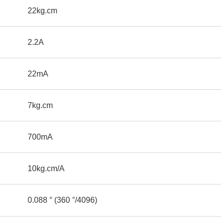
22kg.cm
2.2A
22mA
7kg.cm
700mA
10kg.cm/A
0.088 ° (360 °/4096)