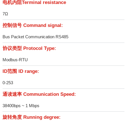
电机内阻Terminal resistance
7Ω
控制信号 Command signal:
Bus Packet Communication RS485
协议类型 Protocol Type:
Modbus-RTU
ID范围 ID range:
0-253
通读速率 Communication Speed:
38400bps ~ 1 Mbps
旋转角度 Running degree: