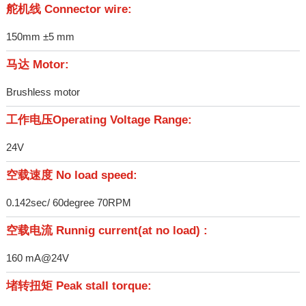
舵机线 Connector wire:
150mm ±5 mm
马达 Motor:
Brushless motor
工作电压Operating Voltage Range:
24V
空载速度 No load speed:
0.142sec/ 60degree 70RPM
空载电流 Runnig current(at no load) :
160 mA@24V
堵转扭矩 Peak stall torque: