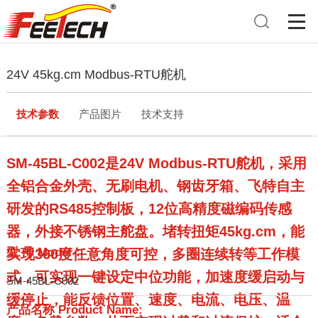
24V 45kg.cm Modbus-RTU舵机
技术参数
产品图片
技术支持
SM-45BL-C002是24V Modbus-RTU舵机，采用
全铝合金外壳、无刷电机、钢齿牙箱、飞特自主
研发的RS485控制板，12位高精度磁编码传感
器，外接不锈钢主舵盘。堵转扭矩45kg.cm，能
型 号 Model：
实现360度任意角度可控，多圈连续转等工作模
式，可实现一键设定中位功能，加速度缓启动与
SM-45BL-C002
缓停止，能反馈位置、速度、电流、电压、温
产品名称 Product Name: