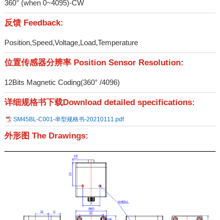
360° (when 0~4095)-CW
反馈 Feedback:
Position,Speed,Voltage,Load,Temperature
位置传感器分辨率 Position Sensor Resolution:
12Bits Magnetic Coding(360° /4096)
详细规格书下载Download detailed specifications:
SM45BL-C001-串型规格书-20210111.pdf
外形图 The Drawings: