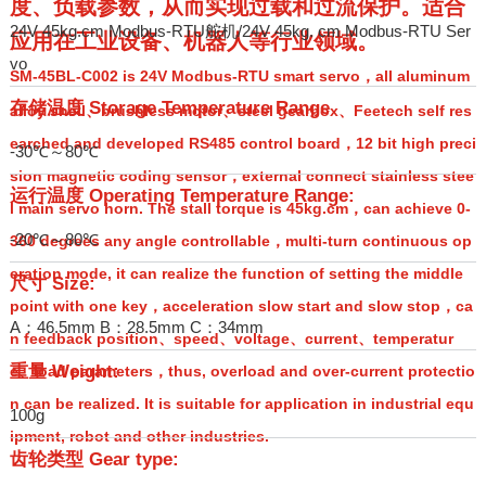
度、负载参数，从而实现过载和过流保护。适合
24V 45kg.cm Modbus-RTU舵机/24V 45kg. cm Modbus-RTU Ser
应用在工业设备、机器人等行业领域。
vo
SM-45BL-C002 is 24V Modbus-RTU smart servo，all aluminum
存储温度 Storage Temperature Range
alloy shell、brushless motor、steel gearbox、Feetech self res
earched and developed RS485 control board，12 bit high preci
-30℃～80℃
sion magnetic coding sensor，external connect stainless stee
运行温度 Operating Temperature Range:
l main servo horn. The stall torque is 45kg.cm，can achieve 0-
-20℃～80℃
360 degrees any angle controllable，multi-turn continuous op
eration mode, it can realize the function of setting the middle
尺寸 Size:
point with one key，acceleration slow start and slow stop，ca
A：46.5mm B：28.5mm C：34mm
n feedback position、speed、voltage、current、temperatur
重量 Weight:
e、load parameters，thus, overload and over-current protectio
n can be realized. It is suitable for application in industrial equ
100g
ipment, robot and other industries.
齿轮类型 Gear type: